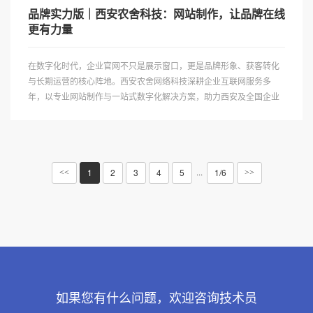
品牌实力版｜西安农舍科技：网站制作，让品牌在线
更有力量
在数字化时代，企业官网不只是展示窗口，更是品牌形象、获客转化
与长期运营的核心阵地。西安农舍网络科技深耕企业互联网服务多
年，以专业网站制作与一站式数字化解决方案，助力西安及全国企业
打造好用、好看、好推广的官方网站。农舍科技专注创意设计、技术
开发、SEO 优化与运维托···
1
2
3
4
5
1/6
···
<<
>>
如果您有什么问题，欢迎咨询技术员