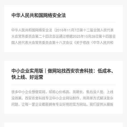
​中华人民共和国网络安全法
中华人民共和国网络安全法（2016年11月7日第十二届全国人民代表
大会常务委员会第二十四次会议通过根据2025年10月28日第十四届全
国人民代表大会常务委员会第十八次会议《关于修改〈中华人民共和
国网络安全法〉的决定》修正）目录第一章总则第二章网络安全支持
与促进第三章网络运行安···
中小企业实用版｜做网站找西安农舍科技：低成本、
快上线、好运营
很多中小企业想做官网，却担心价格高、周期长、售后没人管、上线
没效果。西安农舍科技专注中小企业网站制作，用简单方式解决复杂
问题，让每一家企业都能拥有专业好用的官方网站。我们提供从模板
建站到定制开发的灵活方案，按需报价、透明消费，800 元起即可拥
有成品网站，快速上线···