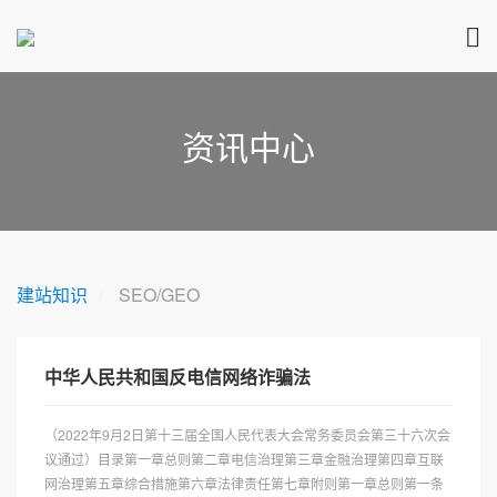
资讯中心
建站知识
SEO/GEO
中华人民共和国反电信网络诈骗法
（2022年9月2日第十三届全国人民代表大会常务委员会第三十六次会
议通过）目录第一章总则第二章电信治理第三章金融治理第四章互联
网治理第五章综合措施第六章法律责任第七章附则第一章总则第一条